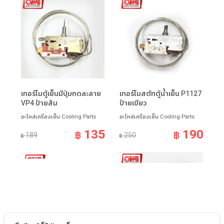
เทอร์โมตู้เย็นมีปุ่มกดละลาย
เทอร์โมสตัทตู้น้ำเย็น P1127
VP4 ป้ายส้ม
ป้ายเขียว
อะไหล่เครื่องเย็น Cooling Parts
อะไหล่เครื่องเย็น Cooling Parts
135
190
฿
฿
189
250
฿
฿