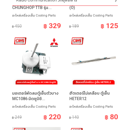
Radio Communication วิทยุสื่อสาร
รีโมท AIR Universal
ไบเมนทอล ตู้เย็น ชมพู-ฟ้า
CHUNGHOP TTB รุ่น...
(O)
อะไหล่เครื่องเย็น Cooling Parts
อะไหล่เครื่องเย็น Cooling Parts
329
125
฿
฿
450
189
฿
฿
มอเตอร์พัดลมตู้เย็นตัวบาง
ฮีตเตอร์ไม่เคลือบ ตู้เย็น
MC1086 มิตซูบิชิ...
HETER12
อะไหล่เครื่องเย็น Cooling Parts
อะไหล่เครื่องเย็น Cooling Parts
220
80
฿
฿
249
140
฿
฿