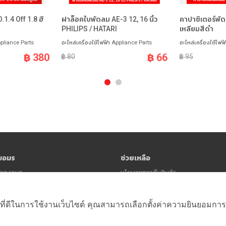
.1.4 Off 1.8 ฮิ
ฝาล็อคใบพัดลม AE-3 12, 16 นิ้ว
คาปาซิเตอร์พั
PHILIPS / HATARI
เหลียมสีดำ
ppliance Parts
อะไหล่เครื่องใช้ไฟฟ้า Appliance Parts
อะไหล่เครื่องใช้ไฟฟ
฿ 380
฿ 66
฿ 80
฿ 95
ับอมร
ช่วยเหลือ
าวของอมร
นโยบายการคืนสินค้า
นโยบายความเป็นส่วนตัว (Privacy Polic
ข้อตกลงและเงื่อนไข
ที่ดีในการใช้งานเว็บไซต์ คุณสามารถเลือกตั้งค่าความยินยอมการใช้ค