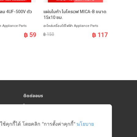
ดลม 4UF-500V ตัว
แผ่นไมก้า ไมโครเวฟ MICA-B ขนาด
คาปาซิเตอร
15x10 ซม.
เหลี่ยมดำ
้า Appliance Parts
อะไหล่เครื่องใช้ไฟฟ้า Appliance Parts
อะไหล่เครื่องใ
฿ 59
฿ 117
฿ 150
฿ 89
ติดต่ออมร
064-181-0809
y)
online@amorngroup.com
Head Office (คลังสินค้าสาย 5)
ุกกี้ได้ โดยคลิก "การตั้งค่าคุกกี้"
นโยบาย
บริษัท อมรศูนย์รวมอะไหล่อีเล็คโทรนิคส์ จำกัด
17/18-19 หมู่ที่ 6 ตำบลบางกระทึก อำเภอสามพราน
จังหวัดนครปฐม 73210