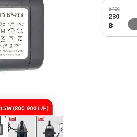
฿
420
230
฿