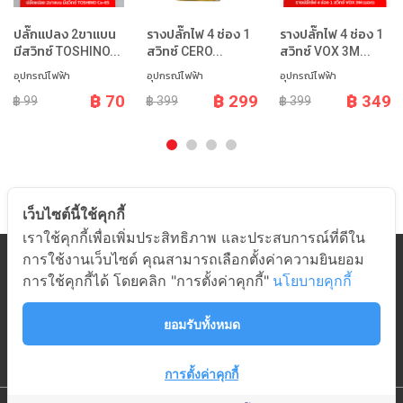
ปลั๊กแปลง 2ขาแบน
รางปลั๊กไฟ 4 ช่อง 1
รางปลั๊กไฟ 4 ช่อง 1
มีสวิทซ์ TOSHINO...
สวิทซ์ CERO...
สวิทซ์ VOX 3M...
อุปกรณ์ไฟฟ้า
อุปกรณ์ไฟฟ้า
อุปกรณ์ไฟฟ้า
฿ 70
฿ 299
฿ 349
฿ 99
฿ 399
฿ 399
เว็บไซต์นี้ใช้คุกกี้
เราใช้คุกกี้เพื่อเพิ่มประสิทธิภาพ และประสบการณ์ที่ดีใน
การใช้งานเว็บไซต์ คุณสามารถเลือกตั้งค่าความยินยอม
หมวดสินค้า
การใช้คุกกี้ได้ โดยคลิก "การตั้งค่าคุกกี้"
นโยบายคุกกี้
เกี่ยวกับอมร
ช่วยเหลือ
ยอมรับทั้งหมด
ติดต่ออมร
การตั้งค่าคุกกี้