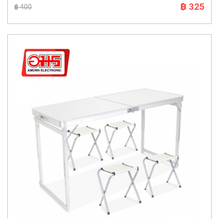
฿ 325
฿ 400