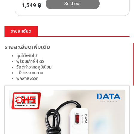
Sold out
1,549
฿
รายละเอียด
รายละเอียดเพิ่มเติม
ชุดโต๊ะพับได้
พร้อมเก้าอี้ 4 ตัว
วัสดุทำจากอลูมิเนียม
แข็งแรง ทนทาน
พกพาสะดวก