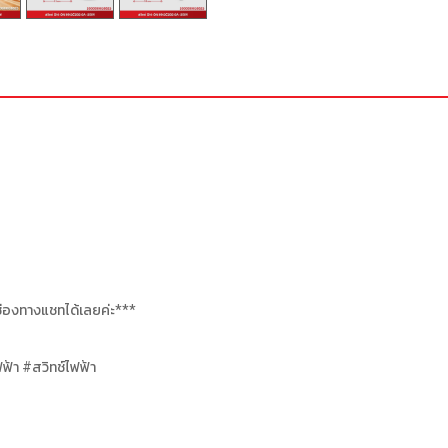
งช่องทางแชทได้เลยค่ะ***
ฟ้า #สวิทช์ไฟฟ้า