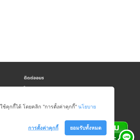
ติดต่ออมร
064-181-0809
y)
online@amorngroup.com
Head Office (คลังสินค้าสาย 5)
ุกกี้ได้ โดยคลิก "การตั้งค่าคุกกี้"
นโยบาย
บริษัท อมรศูนย์รวมอะไหล่อีเล็คโทรนิคส์ จำกัด
17/18-19 หมู่ที่ 6 ตำบลบางกระทึก อำเภอสามพราน
จังหวัดนครปฐม 73210
การตั้งค่าคุกกี้
ยอมรับทั้งหมด