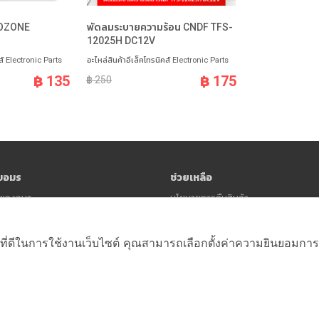
 OZONE
พัดลมระบายความร้อน CNDF TFS-
12025H DC12V
ส์ Electronic Parts
อะไหล่สินค้าอีเล็คโทรนิคส์ Electronic Parts
฿ 135
฿ 175
฿ 250
ับอมร
ช่วยเหลือ
าวของอมร
นโยบายการคืนสินค้า
นโยบายความเป็นส่วนตัว (Privacy Polic
ข้อตกลงและเงื่อนไข
ที่ดีในการใช้งานเว็บไซต์ คุณสามารถเลือกตั้งค่าความยินยอมการใช้ค