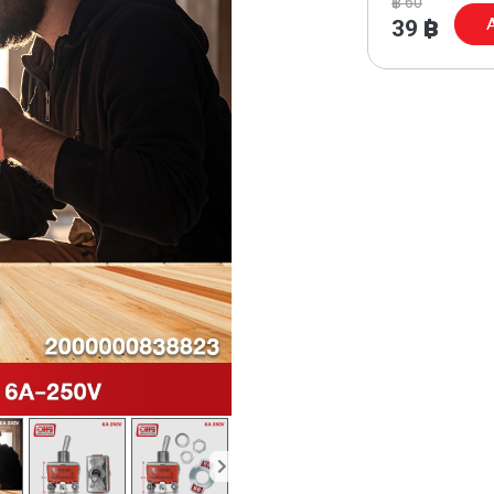
฿
60
A
39
฿