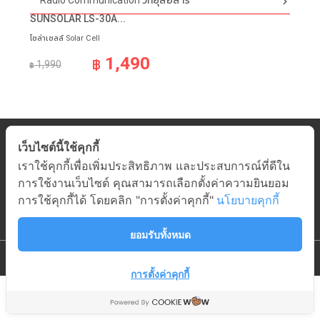
Radio Communication วิทยุสื่อสาร
ชาร์จเจอร์ PWM
SUNSOLAR LS-30A...
โซล่าเซลล์ Solar Cell
1,490
฿
1,990
฿
หมวดสินค้า
เว็บไซต์นี้ใช้คุกกี้
เกี่ยวกับอมร
เราใช้คุกกี้เพื่อเพิ่มประสิทธิภาพ และประสบการณ์ที่ดีใน
ช่วยเหลือ
การใช้งานเว็บไซต์ คุณสามารถเลือกตั้งค่าความยินยอม
ติดต่ออมร
การใช้คุกกี้ได้ โดยคลิก "การตั้งค่าคุกกี้"
นโยบายคุกกี้
ยอมรับทั้งหมด
© 2019 AMORN ELECTRONIC
|
ALL RIGHTS RESERVED.
การตั้งค่าคุกกี้