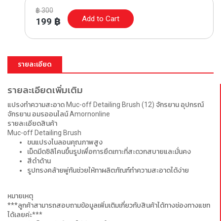
฿
300
Add to Cart
199
฿
รายละเอียด
รายละเอียดเพิ่มเติม
แปรงทำความสะอาด Muc-off Detailing Brush (12) จักรยาน อุปกรณ์
จักรยาน อมรออนไลน์ Amornonline
รายละเอียดสินค้า
Muc-off Detailing Brush
ขนแปรงไนลอนคุณภาพสูง
เม็ดมีดซิลิโคนขึ้นรูปเพื่อการยึดเกาะที่สะดวกสบายและมั่นคง
สีดำด้าน
รูปทรงคล้ายพู่กันช่วยให้ทาผลิตภัณฑ์ทำความสะอาดได้ง่าย
หมายเหตุ
***ลูกค้าสามารถสอบถามข้อมูลเพิ่มเติมเกี่ยวกับสินค้าได้ทางช่องทางแชท
ได้เลยค่ะ***