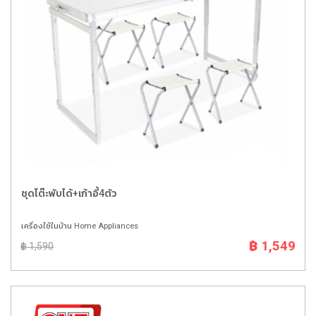
ชุดโต๊ะพับได้+เก้าอี้4ตัว
เครื่องใช้ในบ้าน Home Appliances
฿ 1,549
฿ 1,590