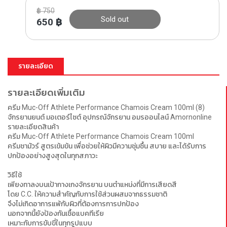
฿
750
Sold out
650
฿
รายละเอียด
รายละเอียดเพิ่มเติม
ครีม Muc-Off Athlete Performance Chamois Cream 100ml (8)
จักรยานยนต์ มอเตอร์ไซต์ อุปกรณ์จักรยาน อมรออนไลน์ Amornonline
รายละเอียดสินค้า
ครีม Muc-Off Athlete Performance Chamois Cream 100ml
ครีมชามัวร์ สูตรเข้มข้น เพื่อช่วยให้ผิวมีความชุ่มชื้น สบาย และได้รับการ
ปกป้องอย่างสูงสุดในทุกสภาวะ
วิธีใช้
เพียงทาลงบนเป้ากางเกงจักรยาน บนตำแหน่งที่มีการเสียดสี
โดย C.C. ให้ความสำคัญกับการใช้ส่วนผสมจากธรรมชาติ
จึงไม่เกิดอาการแพ้กับผิวที่ต้องการการปกป้อง
นอกจากนี้ยังป้องกันเชื้อแบคทีเรีย
เหมาะกับการขับขี่ในทุกรูปแบบ