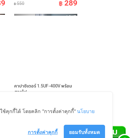
89
289
฿
550
฿
คาปาซิเตอร์ 1.5UF-400V พร้อม
สายไฟ
rts
อะไหล่พัดลม Fan Parts
39
35
ุกกี้ได้ โดยคลิก "การตั้งค่าคุกกี้"
นโยบาย
฿
69
฿
การตั้งค่าคุกกี้
ยอมรับทั้งหมด