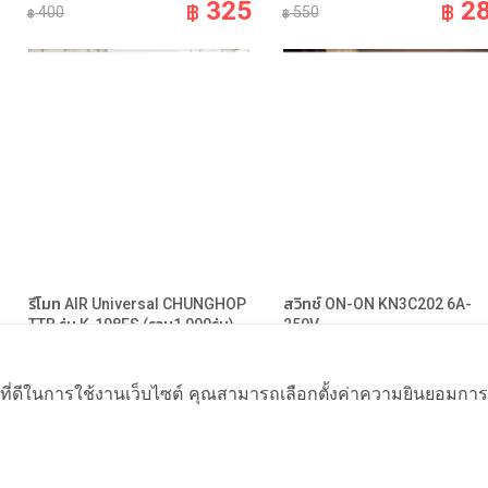
325
2
฿
฿
400
550
฿
฿
รีโมท AIR Universal CHUNGHOP
สวิทช์ ON-ON KN3C202 6A-
TTB รุ่น K-108ES (รวม1,000รุ่น)
250V
อะไหล่เครื่องเย็น Cooling Parts
อะไหล่สินค้าอีเล็คโทรนิคส์ Electronic Pa
329
ที่ดีในการใช้งานเว็บไซต์ คุณสามารถเลือกตั้งค่าความยินยอมการใช้ค
฿
฿
450
60
฿
฿