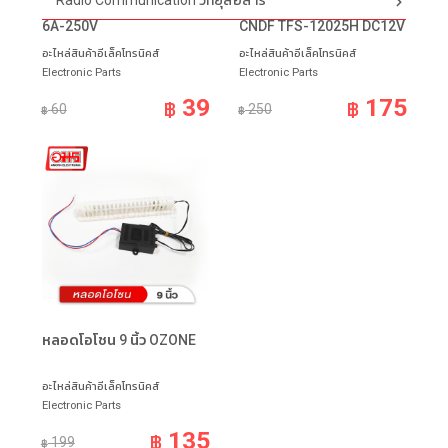
Radio Communication วิทยุสื่อสาร
สวิทช์ ON-ON KN3C202
พัดลมระบายความร้อน
6A-250V
CNDF TFS-12025H DC12V
อะไหล่สินค้าอีเล็คโทรนิคส์
อะไหล่สินค้าอีเล็คโทรนิคส์
Electronic Parts
Electronic Parts
39
175
฿
฿
60
250
฿
฿
หลอดโอโชน 9 นิ้ว OZONE
อะไหล่สินค้าอีเล็คโทรนิคส์
Electronic Parts
135
฿
199
฿