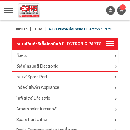
0
หน้าแรก
สินค้า
อะไหล่สินค้าอีเล็คโทรนิคส์ Electronic Parts
อะไหล่สินค้าอีเล็คโทรนิคส์ ELECTRONIC PARTS
ทั้งหมด
ตัวกรอง
อีเล็คโทรนิคส์ Electronic
อะไหล่ Spare Part
เครื่องใช้ไฟฟ้า Appliance
ไลฟ์สไตล์ Life style
Amorn solar โซล่าเซลล์
Spare Part อะไหล่