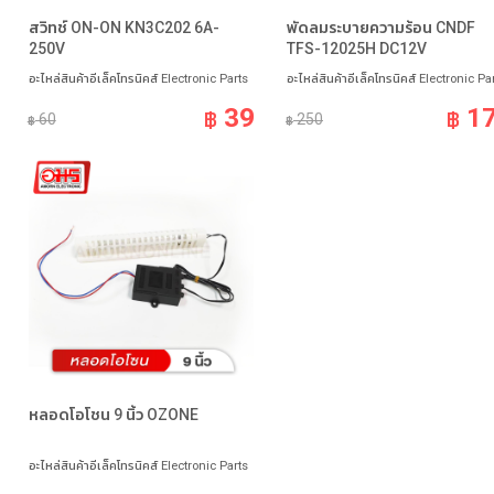
สวิทช์ ON-ON KN3C202 6A-
พัดลมระบายความร้อน CNDF
250V
TFS-12025H DC12V
อะไหล่สินค้าอีเล็คโทรนิคส์ Electronic Parts
อะไหล่สินค้าอีเล็คโทรนิคส์ Electronic Pa
39
1
฿
฿
60
250
฿
฿
หลอดโอโชน 9 นิ้ว OZONE
อะไหล่สินค้าอีเล็คโทรนิคส์ Electronic Parts