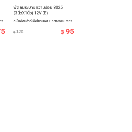
พัดลมระบายความร้อน 8025
(3นิ้วX1นิ้ว) 12V (B)
rts
อะไหล่สินค้าอีเล็คโทรนิคส์ Electronic Parts
75
95
฿
120
฿