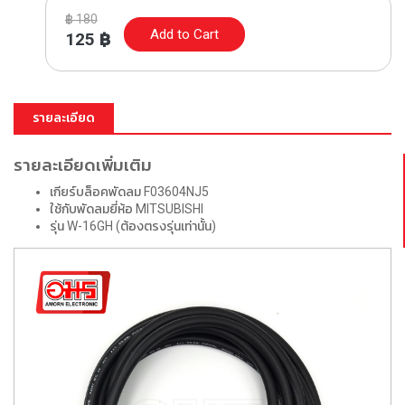
฿
180
Add to Cart
125
฿
รายละเอียด
รายละเอียดเพิ่มเติม
เกียร์บล็อคพัดลม F03604NJ5
ใช้กับพัดลมยี่ห้อ MITSUBISHI
รุ่น W-16GH (ต้องตรงรุ่นเท่านั้น)