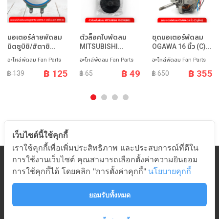
มอเตอร์ส่ายพัดลม
ตัวล็อคใบพัดลม
ชุดมอเตอร์พัดลม
มิตซูบิชิ/ฮิตาชิ...
MITSUBISHI...
OGAWA 16 นิ้ว (C)...
อะไหล่พัดลม Fan Parts
อะไหล่พัดลม Fan Parts
อะไหล่พัดลม Fan Parts
฿ 125
฿ 49
฿ 355
฿ 139
฿ 65
฿ 650
เว็บไซต์นี้ใช้คุกกี้
เราใช้คุกกี้เพื่อเพิ่มประสิทธิภาพ และประสบการณ์ที่ดีใน
การใช้งานเว็บไซต์ คุณสามารถเลือกตั้งค่าความยินยอม
หมวดสินค้า
การใช้คุกกี้ได้ โดยคลิก "การตั้งค่าคุกกี้"
นโยบายคุกกี้
เกี่ยวกับอมร
ช่วยเหลือ
ยอมรับทั้งหมด
ติดต่ออมร