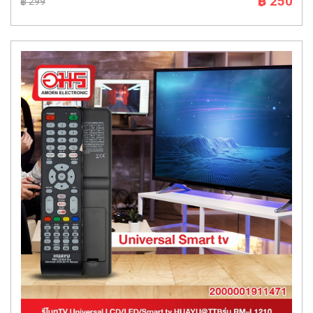
฿ 250
฿ 299