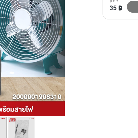
฿
69
35
฿