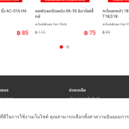
นิ้ว AC-016 HA
คอพัดลมติดผนัง AK-56 อิมาร์เฟล็
กะโหลกหน้า 18 น
กซ์
T18,S18
อะไหล่พัดลม Fan Parts
อะไหล่พัดลม Fan P
฿ 85
฿ 75
฿ 110
฿ 89
ับอมร
ช่วยเหลือ
าวของอมร
นโยบายการคืนสินค้า
นโยบายความเป็นส่วนตัว (Privacy Polic
ข้อตกลงและเงื่อนไข
ที่ดีในการใช้งานเว็บไซต์ คุณสามารถเลือกตั้งค่าความยินยอมการใช้ค