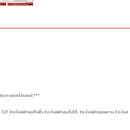
งช่องทางแชทได้เลยค่ะ***
F #อะไหล่พัดลมตั้งพื้น #อะไหล่พัดลมตั้งโต๊ะ #อะไหล่พัดลมเพดาน #อะไหล่