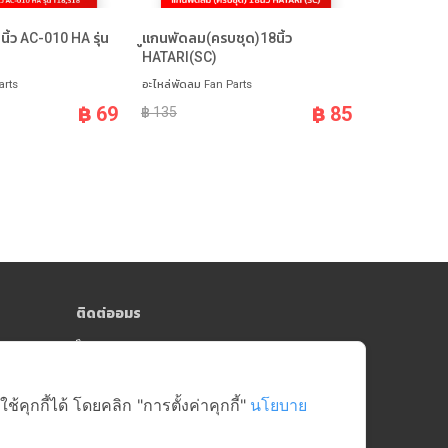
ิ้ว AC-010 HA รุ่น
ูแกนพัดลม(ครบชุด)18นิ้ว
สเตเตอร์พ
HATARI(SC)
HATARI 18 นิ
arts
อะไหล่พัดลม Fan Parts
อะไหล่พัดลม F
฿ 69
฿ 85
฿ 135
฿ 450
ติดต่ออมร
064-181-0809
y)
online@amorngroup.com
Head Office (คลังสินค้าสาย 5)
ุกกี้ได้ โดยคลิก "การตั้งค่าคุกกี้"
นโยบาย
บริษัท อมรศูนย์รวมอะไหล่อีเล็คโทรนิคส์ จำกัด
17/18-19 หมู่ที่ 6 ตำบลบางกระทึก อำเภอสามพราน
จังหวัดนครปฐม 73210