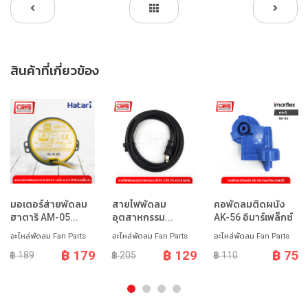
สินค้าที่เกี่ยวข้อง
มอเตอร์ส่ายพัดลม
สายไฟพัดลม
คอพัดลมติดผนัง
ฮาตาริ AM-05...
อุตสาหกรรม...
AK-56 อิมาร์เฟล็กซ์
อะไหล่พัดลม Fan Parts
อะไหล่พัดลม Fan Parts
อะไหล่พัดลม Fan Parts
฿ 179
฿ 129
฿ 75
฿ 189
฿ 205
฿ 110