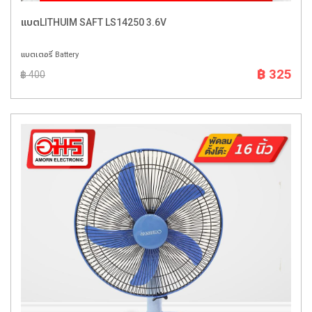
แบตLITHUIM SAFT LS14250 3.6V
แบตเตอรี่ Battery
฿ 325
฿ 400