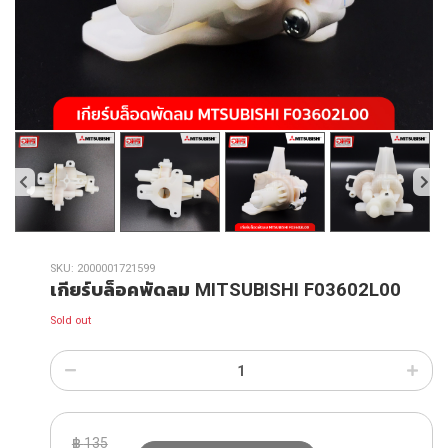
SKU:
2000001721599
เกียร์บล็อคพัดลม MITSUBISHI F03602L00
Sold out
฿
135