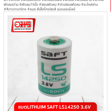
พัดลมบ้าน #พัดลม16นิ้ว #ซ่อมพัดลม #ช่างซ่อมพัดลม #อะไหล่ช่าง
#Amornonline #อมร อีเล็คโทรนิคส์ อมรออนไลน์