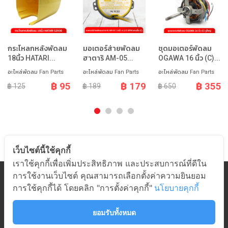
กระโหลกหลังพัดลม
มอเตอร์ส่ายพัดลม
ชุดมอเตอร์พัดลม
18นิ้ว HATARI...
ฮาตาริ AM-05...
OGAWA 16 นิ้ว (C)...
อะไหล่พัดลม Fan Parts
อะไหล่พัดลม Fan Parts
อะไหล่พัดลม Fan Parts
฿ 95
฿ 179
฿ 355
฿ 125
฿ 189
฿ 650
เว็บไซต์นี้ใช้คุกกี้
เราใช้คุกกี้เพื่อเพิ่มประสิทธิภาพ และประสบการณ์ที่ดีใน
การใช้งานเว็บไซต์ คุณสามารถเลือกตั้งค่าความยินยอม
หมวดสินค้า
การใช้คุกกี้ได้ โดยคลิก "การตั้งค่าคุกกี้"
นโยบายคุกกี้
เกี่ยวกับอมร
ช่วยเหลือ
ยอมรับทั้งหมด
ติดต่ออมร