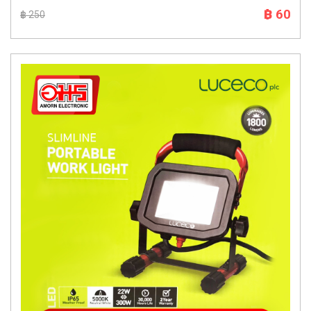
฿ 60
฿ 250