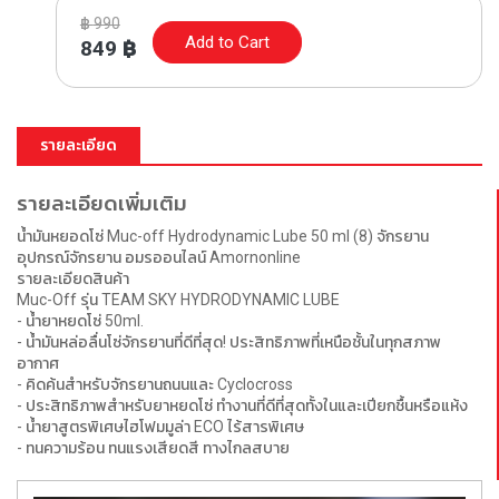
฿
990
Add to Cart
849
฿
รายละเอียด
รายละเอียดเพิ่มเติม
น้ำมันหยอดโซ่ Muc-off Hydrodynamic Lube 50 ml (8) จักรยาน
อุปกรณ์จักรยาน อมรออนไลน์ Amornonline
รายละเอียดสินค้า
Muc-Off รุ่น TEAM SKY HYDRODYNAMIC LUBE
- น้ำยาหยดโซ่ 50ml.
- น้ำมันหล่อลื่นโซ่จักรยานที่ดีที่สุด! ประสิทธิภาพที่เหนือชั้นในทุกสภาพ
อากาศ
- คิดค้นสำหรับจักรยานถนนและ Cyclocross
- ประสิทธิภาพสำหรับยาหยดโซ่ ทำงานที่ดีที่สุดทั้งในและเปียกชื้นหรือแห้ง
- น้ำยาสูตรพิเศษไฮโฟมมูล่า ECO ไร้สารพิเศษ
- ทนความร้อน ทนแรงเสียดสี ทางไกลสบาย