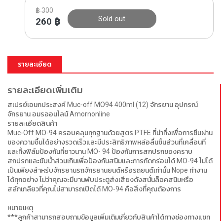
฿
300
Sold out
260
฿
รายละเอียด
รายละเอียดเพิ่มเติม
สเปรย์เอนกประสงค์ Muc-off MO94 400ml (12) จักรยาน อุปกรณ์
จักรยาน อมรออนไลน์ Amornonline
รายละเอียดสินค้า
Muc-Off MO-94 ครอบคลุมทุกฐานด้วยสูตร PTFE ที่น่าทึ่งเพื่อการซึมผ่าน
ของความชื้นได้อย่างรวดเร็วและมีประสิทธิภาพหล่อลื่นชิ้นส่วนที่เคลื่อนที่
และทิ้งฟิล์มป้องกันที่ยาวนาน MO- 94 ป้องกันการสกปรกของคราบ
สกปรกและขับน้ำส่วนเกินเพื่อป้องกันสนิมและการกัดกร่อนได้ MO-94 ไม่ได้
เป็นเพียงสำหรับจักรยานรถจักรยานยนต์หรือรถยนต์เท่านั้น Nope ทำงาน
ได้ทุกอย่าง ไม่ว่าคุณจะมีบานพับประตูส่งเสียงดังสนั่นล็อคสนิมหรือ
สลักเกลียวที่คุณไม่สามารถเปิดได้ MO-94 คือสิ่งที่คุณต้องการ
หมายเหตุ
***ลูกค้าสามารถสอบถามข้อมูลเพิ่มเติมเกี่ยวกับสินค้าได้ทางช่องทางแชท