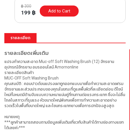
฿
300
Add to Cart
199
฿
รายละเอียด
รายละเอียดเพิ่มเติม
แปรงทำความสะอาด Muc-off Soft Washing Brush (12) จักรยาน 
อุปกรณ์จักรยาน อมรออนไลน์ Amornonline
รายละเอียดสินค้า
MUC-OFF Soft Washing Brush 
คุณสมบัติ : คอมปาวด์ขนแปรงเผาถูกออกแบบมาเพื่อทำความสะอาดเฟรม
จักรยานและส่วนประกอบของคุณในขณะที่ดูแลพื้นผิวที่ละเอียดอ่อน ดีไซน์
ใหม่ทั้งหมดมีด้ามจับแบบความหนาแน่นคู่ที่ทนทานต่อแรงกระแทก ซึ่งจะไม่ลื่น
ไถลในสภาวะที่รุนแรง หัวขนาดใหญ่พิเศษเพื่อการทำความสะอาดอย่าง
รวดเร็วในพื้นที่ขนาดใหญ่ และโซนกระแทกยางเพื่อการปกป้องสูงสุด
หมายเหตุ
***ลูกค้าสามารถสอบถามข้อมูลเพิ่มเติมเกี่ยวกับสินค้าได้ทางช่องทางแชท
ได้เลยค่ะ***