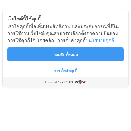
เว็บไซต์นี้ใช้คุกกี้
เราใช้คุกกี้เพื่อเพิ่มประสิทธิภาพ และประสบการณ์ที่ดีใน
ปลั๊กไฟ 3ช่องเสียบ 1สวิตช์
ปลั๊กไฟมาตรฐาน
การใช้งานเว็บไซต์ คุณสามารถเลือกตั้งค่าความยินยอม
2usb (2.1AMAX) สาย
มอก.100% 3ช่องเสียบ
การใช้คุกกี้ได้ โดยคลิก "การตั้งค่าคุกกี้"
นโยบายคุกกี้
ยาว3เมตร สีขาว อมร
1สวิตซ์ สายไฟยาว5เมตร สี
ออนไลน์ Amornonline
ขาว อมรออนไลน์
ยอมรับทั้งหมด
Amornonline
เครื่องใช้ไฟฟ้าในบ้าน Home
Appliance
เครื่องใช้ไฟฟ้าในบ้าน Home
Appliance
การตั้งค่าคุกกี้
519
฿
659
฿
349
฿
399
฿