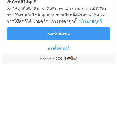
เว็บไซต์นี้ใช้คุกกี้
เราใช้คุกกี้เพื่อเพิ่มประสิทธิภาพ และประสบการณ์ที่ดีใน
สายไฟACพัดลมWP-
กะโหลกหน้า 14-16 นิ้ว AC-
การใช้งานเว็บไซต์ คุณสามารถเลือกตั้งค่าความยินยอม
209/H03VVH2-F 1.00 x
016 HA รุ่น T16,S16
การใช้คุกกี้ได้ โดยคลิก "การตั้งค่าคุกกี้"
นโยบายคุกกี้
2C/2M
อะไหล่พัดลม Fan Parts
อะไหล่พัดลม Fan Parts
85
ยอมรับทั้งหมด
฿
89
฿
99
฿
125
฿
การตั้งค่าคุกกี้
กะโหลกหน้า 18 นิ้ว AC-010
HA รุ่น T18,S18
อะไหล่พัดลม Fan Parts