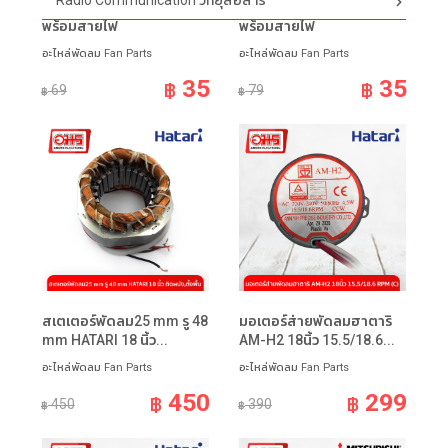
Radio Communication วิทยุสื่อสาร
คาปาซิเตอร์ 1.5UF-400V
คาปาซิเตอร์ 1.8UF-400V
พร้อมสายไฟ
พร้อมสายไฟ
อะไหล่พัดลม Fan Parts
อะไหล่พัดลม Fan Parts
35
35
฿
฿
69
79
฿
฿
สเตเตอร์พัดลม25 mm รู 48
มอเตอร์ส่ายพัดลมฮาตาริ
mm HATARI 18 นิ้ว...
AM-H2 18นิ้ว 15.5/18.6...
อะไหล่พัดลม Fan Parts
อะไหล่พัดลม Fan Parts
450
299
฿
฿
450
390
฿
฿