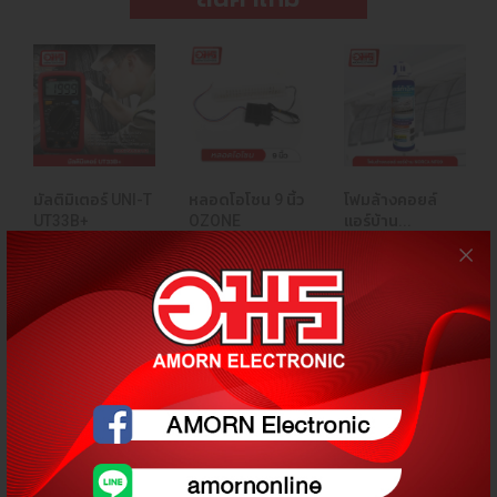
มัลติมิเตอร์ UNI-T
หลอดโอโชน 9 นิ้ว
โฟมล้างคอยล์
UT33B+
OZONE
แอร์บ้าน...
เครื่องมือช่าง Tools
อะไหล่สินค้าอีเล็คโทร
อะไหล่เครื่องเย็น
นิคส์ Electronic Parts
Cooling Parts
฿
฿ 990
฿
฿
฿ 199
฿ 490
450
135
250