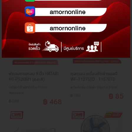
สินค้าขายดี
พัดลมทรงกลม 8 นิ้ว HATARI
ถุงกรอง เครื่องซักผ้าแอลจี
HT-PS20M1 (คละสี)
WF-T1275TD - T1570TD
เครื่องใช้ไฟฟ้าในบ้าน Home
อะไหล่เครื่องซักผ้า Washer Parts
Appliance
฿ 85
฿ 150
฿ 468
฿ 599