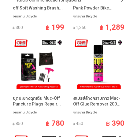
Radio Communication วิทยุสื่อสาร
แปรงทำความสะอาด Muc-
น้ำยาล้างชนิดซอง Muc-off
off Soft Washing Brush...
Punk Powder Bike...
จักรยาน Bicycle
จักรยาน Bicycle
199
1,289
฿
฿
300
1,350
฿
฿
ชุดปะยางฉุกเฉิน Muc-Off
สเปรย์ล้างคราบกาว Muc-
Puncture Plugs Repair...
Off Glue Remover 200...
จักรยาน Bicycle
จักรยาน Bicycle
780
390
฿
฿
850
450
฿
฿