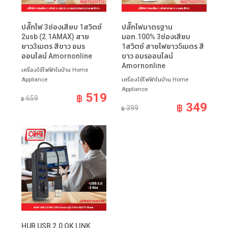
ปลั๊กไฟ 3ช่องเสียบ 1สวิตช์
ปลั๊กไฟมาตรฐาน
2usb (2.1AMAX) สาย
มอก.100% 3ช่องเสียบ
ยาว3เมตร สีขาว อมร
1สวิตซ์ สายไฟยาว5เมตร สี
ออนไลน์ Amornonline
ขาว อมรออนไลน์
Amornonline
เครื่องใช้ไฟฟ้าในบ้าน Home
Appliance
เครื่องใช้ไฟฟ้าในบ้าน Home
Appliance
519
฿
659
฿
349
฿
399
฿
HUB USB 2.0 OK LINK